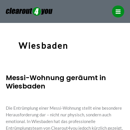
Inhalt
Zum
springen
Inhalt
springen
Wiesbaden
Messi-Wohnung geräumt in
Messi-
Wohnung
Wiesbaden
geräumt
in
Schreibe einen Kommentar
/
Storys
/ Von
Steven
Wiesbaden
Die Entrümplung einer Messi-Wohnung stellt eine besondere
Herausforderung dar – nicht nur physisch, sondern auch
emotional. In Wiesbaden hat das professionelle
Entrümplungsteam von Clearout4you jedoch kürzlich gezeigt,