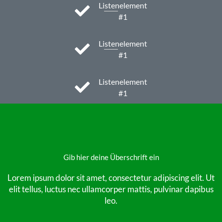
Listenelement
#1
Listenelement
#1
Listenelement
#1
Gib hier deine Überschrift ein
Lorem ipsum dolor sit amet, consectetur adipiscing elit. Ut
elit tellus, luctus nec ullamcorper mattis, pulvinar dapibus
leo.