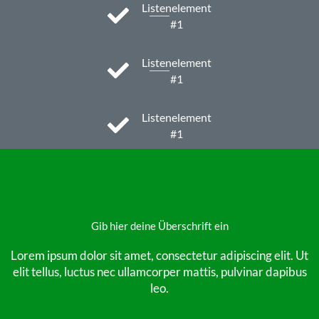
Listenelement
#1
Listenelement
#1
Listenelement
#1
Gib hier deine Überschrift ein
Lorem ipsum dolor sit amet, consectetur adipiscing elit. Ut
elit tellus, luctus nec ullamcorper mattis, pulvinar dapibus
leo.